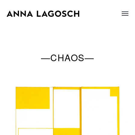
Menü
Anna
umsch
Lagosch
—CHAOS—